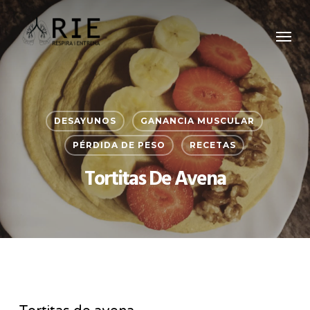
Skip
Menu
to
main
content
DESAYUNOS
GANANCIA MUSCULAR
PÉRDIDA DE PESO
RECETAS
Tortitas De Avena