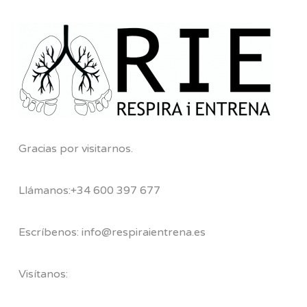
Gracias por visitarnos.
Llámanos:+34 600 397 677
Escríbenos: info@respiraientrena.es
Visítanos: